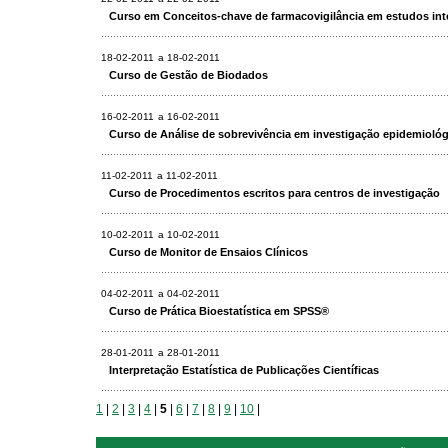
Curso em Conceitos-chave de farmacovigilância em estudos inte
18-02-2011
a 18-02-2011
Curso de Gestão de Biodados
16-02-2011
a 16-02-2011
Curso de Análise de sobrevivência em investigação epidemiológ
11-02-2011
a 11-02-2011
Curso de Procedimentos escritos para centros de investigação
10-02-2011
a 10-02-2011
Curso de Monitor de Ensaios Clínicos
04-02-2011
a 04-02-2011
Curso de Prática Bioestatística em SPSS®
28-01-2011
a 28-01-2011
Interpretação Estatística de Publicações Científicas
1
|
2
|
3
|
4
|
5
|
6
|
7
|
8
|
9
|
10
|