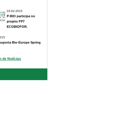
03-02-2015
P-BIO participa no
projeto FP7
ECOBIOFOR.
2015
suporta Bio-Europe Spring
o de Notícias