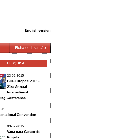
English version
Ficha de Inscrição
PESQUISA
23-02-2015
BIO-Europe® 2015 -
21st Annual
International
ring Conference
2015
ternational Convention
03-02-2015
Vaga para Gestor de
Projeto