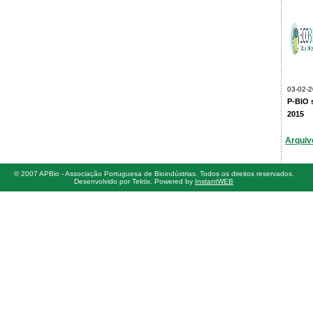
03-02-
P-BIO 
2015
Arquiv
© 2007 APBio - Associação Portuguesa de Bioindústrias. Todos os direitos reservados.
Desenvolvido por Tektix. Powered by
InstantWEB