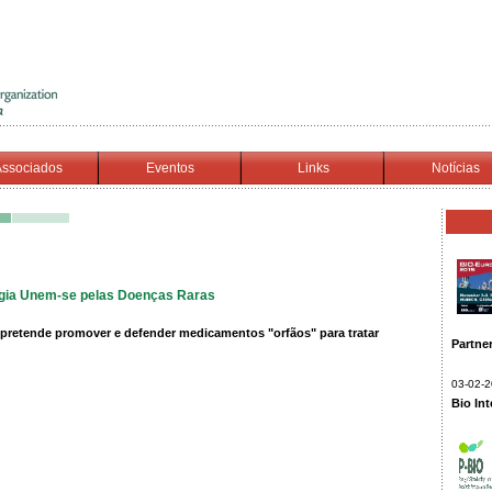
ssociados
Eventos
Links
Notícias
logia Unem-se pelas Doenças Raras
 pretende promover e defender medicamentos "orfãos" para tratar
Partne
03-02-
Bio In