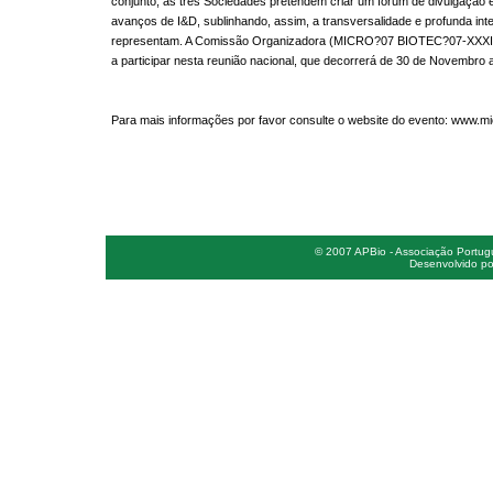
conjunto, as três Sociedades pretendem criar um fórum de divulgação 
avanços de I&D, sublinhando, assim, a transversalidade e profunda in
representam. A Comissão Organizadora (MICRO?07 BIOTEC?07-XXXIII
a participar nesta reunião nacional, que decorrerá de 30 de Novembro
Para mais informações por favor consulte o website do evento:
www.mic
© 2007 APBio - Associação Portugue
Desenvolvido po