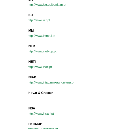
http://www.igc.gulbenkian.pt
IICT
http://www.iict.pt
IMM
http://www.imm.ul.pt
INEB
http://www.ineb.up.pt
INETI
http://www.ineti.pt
INIAP
http://www.iniap.min-agricultura.pt
Inovar & Crescer
INSA
http://www.insarj.pt
IPATIMUP