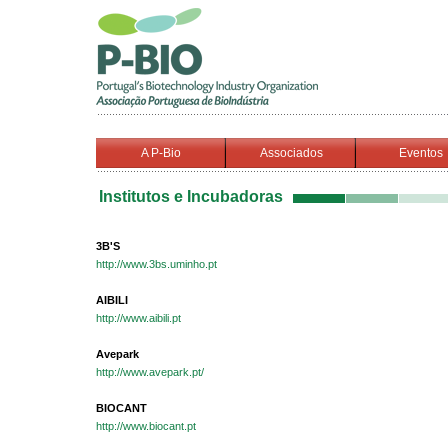
A P-Bio
Associados
Eventos
Institutos e Incubadoras
3B'S
http://www.3bs.uminho.pt
AIBILI
http://www.aibili.pt
Avepark
http://www.avepark.pt/
BIOCANT
http://www.biocant.pt