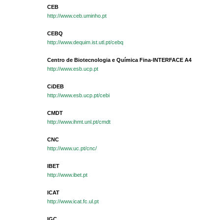
CEB
http://www.ceb.uminho.pt
CEBQ
http://www.dequim.ist.utl.pt/cebq
Centro de Biotecnologia e Química Fina-INTERFACE A4
http://www.esb.ucp.pt
CiDEB
http://www.esb.ucp.pt/cebi
CMDT
http://www.ihmt.unl.pt/cmdt
CNC
http://www.uc.pt/cnc/
IBET
http://www.ibet.pt
ICAT
http://www.icat.fc.ul.pt
IGC