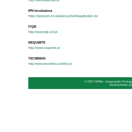
http://www.ipatimup.pt
IPN Incubadora
https://www.ipn-incubadora.pt/si/initapplication.do
ITQB
http://www.itqb.unl.pt
REQUIMTE
http://www.requimte.pt
TECMINHO
http://www.tecminho.uminho.pt
© 2007 APBio - Associação Portugue
Desenvolvido po